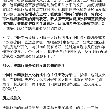
场比赛，有的甚至要飞跃万里，所以，难免出现水土不服的症
状，这些问题会直接影响运动员们正常水平的发挥。如何调理肠
胃呢？拔罐疗法通过调节脏器的运动和影响消化酶等途径而发挥
作用的。
当胃肠蠕动亢进时，吸拔腹部和背部的脾俞、胃俞穴，
可出现胃肠蠕动的抑制状态。吸拔腹部穴位能加强和调整胃液分
泌功能，并能促进腹腔血液循环，从而增强消化和吸收功能。
对
于便秘、腹泻等疾患都有较好的疗效。
不过，中医专家提醒，刚拔完火罐后的几个小时是不能洗澡或者
下水游泳的，宜适当保暖，“刚拔罐结束会‘腠理’，也就是西医讲
的毛孔是张开的，与肌肉血管有通联，这时如果游泳反而会影响
伤势的恢复。几个小时后，‘腠理’会自己慢慢闭合，这个时候再游
泳或者洗澡就没有什么影响了。”
那么，拔罐疗法是如何发展起来的呢？
中国中医药报社文化传播中心主任王敬
介绍道，
拔罐，也叫拔火
罐，在我国历史悠久，远古时候中国人即会用动物的犄角（如牛
角等）制成筒状，用于吸伤口内脓血和治疗痈疽，故拔罐法古
称“角法”。
历史很悠久
拔罐疗法的记载最早见于湖南马王堆汉墓出土的《五十二病