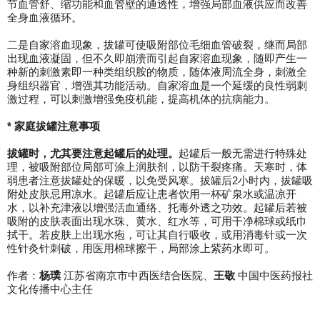
节血管舒、缩功能和血管壁的通透性，增强局部血液供应而改善
全身血液循环。
二是自家溶血现象，拔罐可使吸附部位毛细血管破裂，继而局部
出现血液凝固，但不久即崩溃而引起自家溶血现象，随即产生一
种新的刺激素即一种类组织胺的物质，随体液周流全身，刺激全
身组织器官，增强其功能活动。自家溶血是一个延缓的良性弱刺
激过程，可以刺激增强免疫机能，提高机体的抗病能力。
* 家庭拔罐注意事项
拔罐时，尤其要注意起罐后的处理。
起罐后一般无需进行特殊处
理，被吸附部位局部可涂上润肤剂，以防干裂疼痛。天寒时，体
弱患者注意拔罐处的保暖，以免受风寒。拔罐后2小时内，拔罐吸
附处皮肤忌用凉水。起罐后应让患者饮用一杯矿泉水或温凉开
水，以补充津液以增强活血通络、托毒外透之功效。起罐后若被
吸附的皮肤表面出现水珠、黄水、红水等，可用干净棉球或纸巾
拭干。若皮肤上出现水疱，可让其自行吸收，或用消毒针或一次
性针灸针刺破，用医用棉球擦干，局部涂上紫药水即可。
作者：
杨璞
江苏省南京市中西医结合医院、
王敬
中国中医药报社
文化传播中心主任