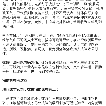
焦，由肺气的推送，先循行于皮肤之中；卫气调和，则“皮肤调
柔，腠理致密”。健康人常做背俞穴、足三里等穴位的拔罐，可增
强卫气，卫气强则护表能力强，外邪不易侵表，机体自可安康。
若外邪侵表，出现恶寒、发热、鼻塞、流涕等表证即感冒及天热
中暑，及时在肺俞、大椎、中府等穴处拔罐，常可收到立竿见影
的作用。
中医常说：“不通则痛，痛则不通。”经络气血通达则人体健康，
经络气血不通则人生百病。拔罐可疏通经络，在相应病所即经络
不通之处拔罐，可使阻塞的穴位、经络得以开通，气血得以通
达。所以，颈椎病、肩周炎、腰疼腿痛等痛症病人拔罐效果颇
佳。
拔罐疗法可以内病外治。
拔罐刺激脏腑俞、募穴为主的体表穴
位，可以治疗一些内科常见病症包括气管炎、支气管哮喘、胃肠
疾患、胆绞痛等，也可收到较好疗效。
治病机理有这些
现代医学认为，拔罐治病原理有二：
一是改善全身血液循环，拔罐可使局部皮肤充血、毛细血管扩
张，血液循环加快；另外拔罐的吸附刺激可通过神经—内分泌调