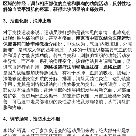
区域的神经，调节相应部位的血管和肌肉的功能活动，反射性地
解除血管平滑肌的痉挛，获得比较明显的止痛效果。
3、
活血化瘀，消肿止痛
对于竞技运动来说，运动员跌打损伤是很常见的事情，也难免会
出现红肿热痛的症状，甚至有瘀血。
南京市中西医结合医院运动
保健咨询门诊李靖教授
介绍说，中医认为，气血“内溉脏腑，外濡
腠理”，是构成人体的基本物质，人体的一切组织都需要气血的供
养和调节才能发挥功能。若气血失和，则脏腑组织的功能活动发
生异常，而产生一系列的病理变化。拔罐疗法具有调和气血，促
进气血运行的作用。
刺络拔罐疗法能够活血祛瘀，通络止痛。
这
是因为拔罐能加快静脉回流，有利于水肿、血肿的吸收。拔罐疗
法能够促进炎症介质的分解、排泄，消除无菌性炎症，达到镇痛
作用，尤其是刺络拔罐法的止痛效果尤为突出。在拔罐疗，对局
部皮肤有温热刺激，能使局部的浅层组织发生被动充血，局部血
管扩张，促进局部血液循环，加速新陈代谢。局部血液循环的改
善，可迅速带走局部堆积的炎性渗出物及致痛物质，从而消除肿
胀和疼痛。
4、
调节肠胃，预防水土不服
李靖介绍说，对于参加奥运会的运动员们来说，绝大部分都是客