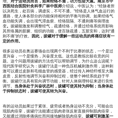
增。
对于运动员而言，如果经络不通，功力也会大减。
南京市中
西医结合医院针灸科李广林中医师
介绍说，中医认为：“经脉者所
以决死生，处百病，调虚实，不可不通。”经络是人体气血运行的
通路，使人体各部分的功能保持相对的平衡与协调。如果经络气
血功能失调，会出现气滞血瘀、经络阻隔、不通则痛等病理改
变
。
拔罐能激发和调整经气，疏通经络，并通过经络系统而影响
其所络属的脏腑、组织的功能，使百脉疏通，五脏安和，达到“通
则不痛”的疗效。
因此，拔罐对于缓解一些运动员的疼痛症状有一
定的作用。
很多运动员在奥运赛场会出现两个不利于比赛的状态，一个是过
度兴奋，一个是慢热，兴奋度太低。这也是教练比较在意的问
题。这个问题用拔罐的方法也可以帮助调节，为什么这么说呢？
现代医学研究认为：拔罐疗法是一种负压机械刺激作用，这种刺
激可以通过皮肤和毛细血管的感受器，经过传入神经纤维至大脑
皮质，反射性地调节兴奋和抑制过程，使整个神经系统趋于平
衡。拔罐疗法具有双向调节功能，针对人体病理特征来进行良性
调节。
当身体处于兴奋状态时，拔罐可使其转为抑制；当身体处
于抑制状态时，拔罐可使其转为兴奋。
有的运动员如果过于紧张、疲劳或者热身运动不充分，可能会出
现肌肉痉挛，拔罐疗法能通过肌肉牵张反射直接抑制肌肉痉挛，
又能通过消除疼痛病灶而间接地解除肌肉痉挛。
拔罐可刺激某一