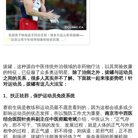
拔罐，这种源自中医传统外治领域的非药物疗法，以其简验效廉
的特征，已征服了众多奥运明星。
除了治病之外，拔罐与运动员
之间的关系，很多人其实并不了解。下面就一起来涨姿势吧！针
对运动员，拔罐有这几大法宝：
1、
扶正祛邪
，
保护运动员免疫系统
赛前生病是教练和运动员最不愿意看到的，因为这都会或多或少
影响运动员的状态发挥，所以预防工作尤为重要。
南京市中西医
结合医院针灸科副主任中医师戴奇斌
介绍，中医认为：“正气存
内，邪不可干。”疾病的发生、发展过程，就是人体的正气与外邪
相争的过程，若正气盛，邪不得侵，则病退；若邪气旺，正不胜
邪，则病进。拔罐疗法能激发经络之气，振奋衰弱的脏腑机能，