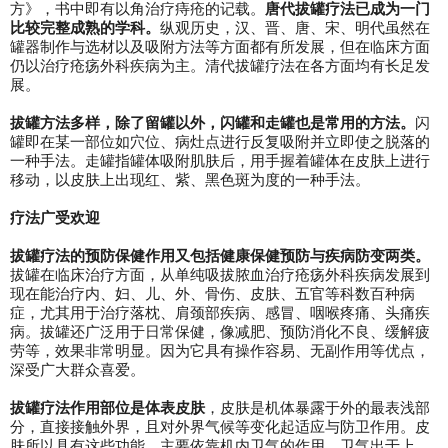
方》，书中即有以角治疗痔疮的记载。
唐代拔罐疗法已成为一门
比较完整成熟的学科。
纵观历史，汉、晋、唐、宋、明代虽然在
罐器制作与选材以及吸附方法等方面都有所发展，但在临床方面
仍以治疗疮疡外科疾病为主。清代拔罐疗法在各方面均有长足发
展。
拔罐方法多样，除了留罐以外，闪罐和走罐也是常用的方法。
闪
罐即在某一部位如穴位、病灶点进行反复吸附并立即使之脱落的
一种手法。走罐指罐体吸附肌肤后，用手握着罐体在皮肤上进行
移动，以皮肤上出现红、紫、黑色斑为度的一种手法。
疗法广受欢迎
拔罐疗法的预防保健作用又包括健康保健预防与疾病防变两类。
拔罐在临床治疗方面，从单纯吸拔脓血治疗疮疡外科疾病发展到
现在能治疗内、妇、儿、外、骨伤、皮肤、五官等科数百种病
症，尤其用于治疗落枕、肩颈部疾病、感冒、咽喉疼痛、头痛疾
病。拔罐还广泛用于日常保健，像减肥、预防消化不良、缓解疲
劳等，效果非常明显。因为它具有操作容易、无副作用等优点，
深受广大群众喜爱。
拔罐疗法作用部位是体表皮肤
，皮肤是机体暴露于外的最表浅部
分，直接接触外界，且对外界气候等变化起适应与防卫作用。皮
肤所以具有这些功能，主要依靠机内卫气的作用。卫气出于上