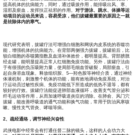
提高机体的抗病能力，同时，通过吸拔作用，能排吸出风、寒、
湿邪及瘀血，发挥扶正祛邪的作用。
对于游泳、跳水、体操等运
动项目的运动员来说，容易受凉，他们拔罐最重要的原因之一就
是祛除体内的寒气。
现代研究表明，拔罐疗法可增强白细胞和网状内皮系统的吞噬功
能，增强机体的抗病能力。在背部两侧强力拔罐，拔罐前后，比
较白细胞的吞噬菌指数及血清补体效价，都明显提高。背部膀胱
经走罐，能明显提高正常人红细胞免疫功能。另外，拔罐疗法由
于有很强的负压吸附力量，使局部毛细血管破裂，局部瘀血，引
起自身溶血现象。释放组织胺、5—羟色胺等神经介质，通过神经
体液机制，刺激整个机体的功能，能有效地调动免疫系统，对治
疗运动员过敏性疾病、免疫功能低下所造成的低热不退等，都有
较好的疗效。拔罐疗法能促进肺部血液循环，改善支气管分泌和
纤毛运动等作用，从而加速呼吸道炎症的消除。在肺俞、风门穴
拔罐，能改善呼吸道的通气功能和换气功能，常用于防治风寒咳
嗽、慢性支气管炎、哮喘等病。
2、
疏经通络
，
调节神经兴奋性
武侠电影中经常会有打通任督二脉的镜头，这样的人会功力大